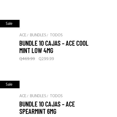
price
price
was:
is:
Q469.99.
Q299.99.
Sale
ACE
BUNDLES
TODOS
BUNDLE 10 CAJAS – ACE COOL
MINT LOW 4MG
Original
Current
Q
469.99
Q
299.99
price
price
was:
is:
Q469.99.
Q299.99.
Sale
ACE
BUNDLES
TODOS
BUNDLE 10 CAJAS – ACE
SPEARMINT 6MG