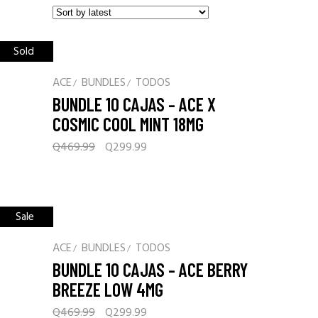
Sold
Sale
ACE
BUNDLES
TODOS
BUNDLE 10 CAJAS – ACE X
COSMIC COOL MINT 18MG
Original
Current
Q
469.99
Q
299.99
price
price
was:
is:
Q469.99.
Q299.99.
Sale
ACE
BUNDLES
TODOS
BUNDLE 10 CAJAS – ACE BERRY
BREEZE LOW 4MG
Original
Current
Q
469.99
Q
299.99