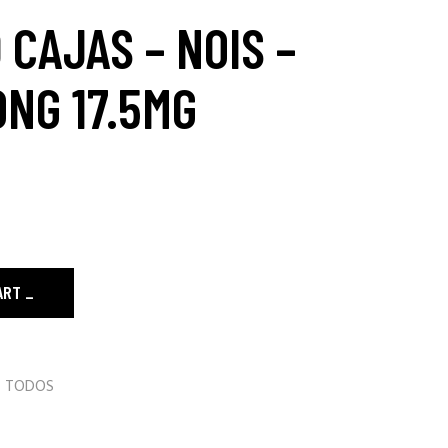
 CAJAS – NOIS –
NG 17.5MG
l Strong 17.5mg quantity
ART
,
TODOS