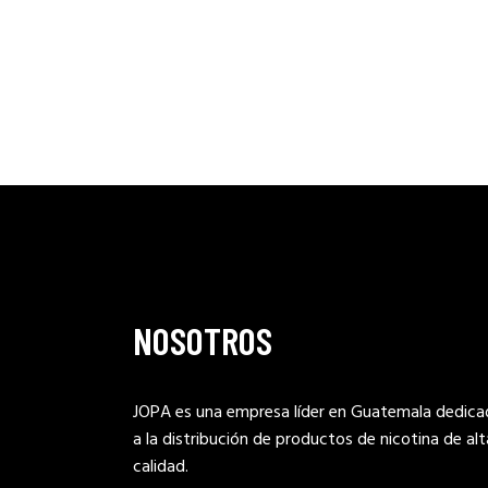
Q469.99.
Q299.99.
NOSOTROS
JOPA es una empresa líder en Guatemala dedica
a la distribución de productos de nicotina de alt
calidad.