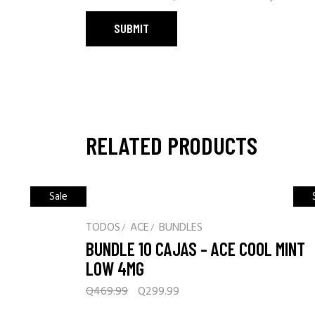
RELATED PRODUCTS
Sale
TODOS
ACE
BUNDLES
BUNDLE 10 CAJAS – ACE COOL MINT
LOW 4MG
Original
Current
Q
469.99
Q
299.99
price
price
was:
is: