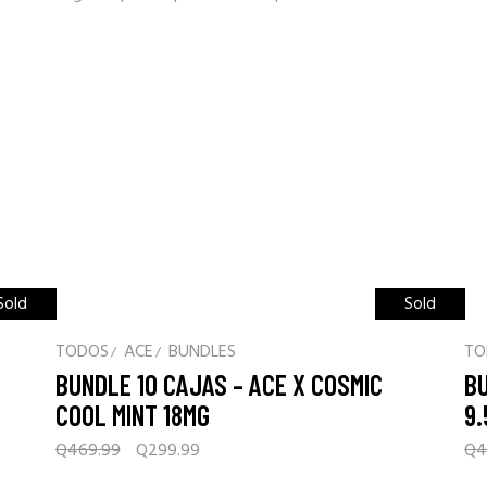
Sold
Sale
Sold
Sale
TODOS
ACE
BUNDLES
TO
BUNDLE 10 CAJAS – ACE X COSMIC
BU
COOL MINT 18MG
9
Original
Current
Q
469.99
Q
299.99
Q
4
price
price
was:
is: