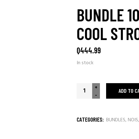
BUNDLE 10
COOL STRO
Q
444.99
In stock
BUNDLE 10 Cajas - NOIS - Coo
+
ADD TO C
-
CATEGORIES:
BUNDLES
,
NOIS